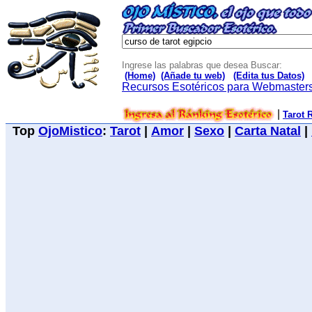
Ingrese las palabras que desea Buscar:
(Home)
(Añade tu web)
(Edita tus Datos)
Recursos Esotéricos para Webmaster
|
Tarot 
Top
OjoMistico
:
Tarot
|
Amor
|
Sexo
|
Carta Natal
|