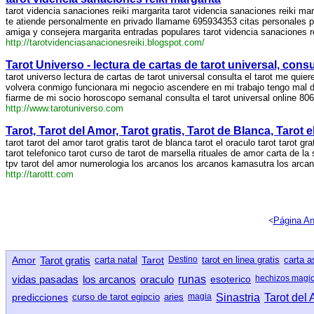
tarot videncia sanaciones reiki margarita tarot videncia sanaciones reiki mar
te atiende personalmente en privado llamame 695934353 citas personales p
amiga y consejera margarita entradas populares tarot videncia sanaciones r
http://tarotvidenciasanacionesreiki.blogspot.com/
Tarot Universo - lectura de cartas de tarot universal, consul
tarot universo lectura de cartas de tarot universal consulta el tarot me quier
volvera conmigo funcionara mi negocio ascendere en mi trabajo tengo mal 
fiarme de mi socio horoscopo semanal consulta el tarot universal online 80
http://www.tarotuniverso.com
Tarot, Tarot del Amor, Tarot gratis, Tarot de Blanca, Tarot 
tarot tarot del amor tarot gratis tarot de blanca tarot el oraculo tarot tarot gra
tarot telefonico tarot curso de tarot de marsella rituales de amor carta de la 
tpv tarot del amor numerologia los arcanos los arcanos kamasutra los arcan
http://tarottt.com
<
Página An
Amor
Tarot gratis
carta natal
Tarot
Destino
tarot en linea gratis
carta as
vidas pasadas
los arcanos
oraculo
runas
esoterico
hechizos magi
predicciones
curso de tarot egipcio
aries
magia
Sinastria
Tarot del