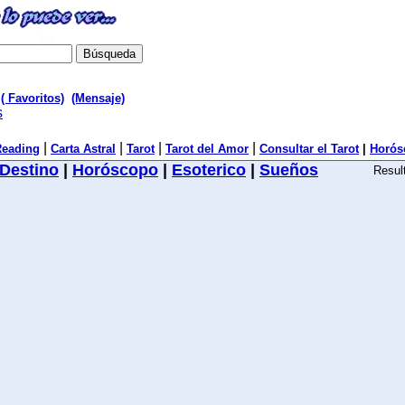
( Favoritos)
(Mensaje)
s
|
|
|
|
Reading
Carta Astral
Tarot
Tarot del Amor
Consultar el Tarot
|
Horós
Destino
|
Horóscopo
|
Esoterico
|
Sueños
Resul