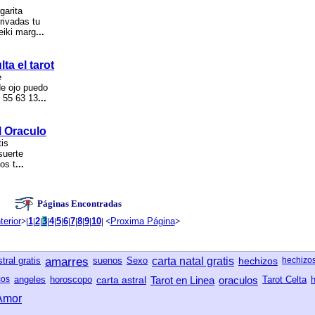
garita
rivadas tu
eiki marg
...
ta el tarot
e
de ojo puedo
6 55 63 13
...
el Oraculo
tis
suerte
os t
...
Páginas Encontradas
terior
>|
1
|
2
|
3
|
4
|
5
|
6
|
7
|
8
|
9
|
10
| <
Proxima Página
>
tral gratis
amarres
suenos
Sexo
carta natal gratis
hechizos
hechizo
cos
angeles
horoscopo
carta astral
Tarot en Linea
oraculos
Tarot Celta
 Amor