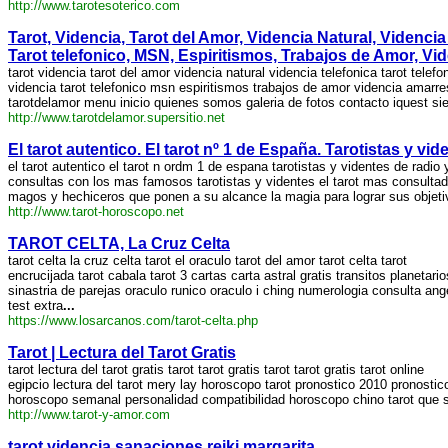
http://www.tarotesoterico.com
Tarot, Videncia, Tarot del Amor, Videncia Natural, Videncia 
Tarot telefonico, MSN, Espiritismos, Trabajos de Amor, 
tarot videncia tarot del amor videncia natural videncia telefonica tarot telefo
videncia tarot telefonico msn espiritismos trabajos de amor videncia amarre
tarotdelamor menu inicio quienes somos galeria de fotos contacto iquest si
http://www.tarotdelamor.supersitio.net
El tarot autentico. El tarot nº 1 de España. Tarotistas y vid
el tarot autentico el tarot n ordm 1 de espana tarotistas y videntes de radio 
consultas con los mas famosos tarotistas y videntes el tarot mas consulta
magos y hechiceros que ponen a su alcance la magia para lograr sus objeti
http://www.tarot-horoscopo.net
TAROT CELTA, La Cruz Celta
tarot celta la cruz celta tarot el oraculo tarot del amor tarot celta tarot
encrucijada tarot cabala tarot 3 cartas carta astral gratis transitos planetario
sinastria de parejas oraculo runico oraculo i ching numerologia consulta ang
test extra
...
https://www.losarcanos.com/tarot-celta.php
Tarot | Lectura del Tarot Gratis
tarot lectura del tarot gratis tarot tarot gratis tarot tarot gratis tarot online
egipcio lectura del tarot mery lay horoscopo tarot pronostico 2010 pronosti
horoscopo semanal personalidad compatibilidad horoscopo chino tarot que s
http://www.tarot-y-amor.com
tarot videncia sanaciones reiki margarita