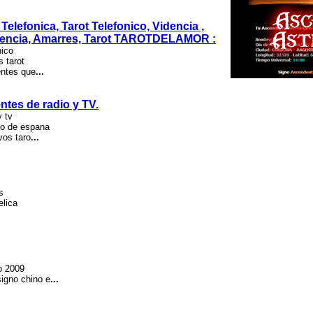
Telefonica, Tarot Telefonico, Videncia ,
Videncia, Amarres, Tarot TAROTDELAMOR :
nico
s tarot
entes que
...
entes de radio y TV.
y tv
do de espana
vos taro
...
s
elica
co 2009
igno chino e
...