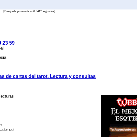
[Busqueda procesada en 0.0417 segundos]
0 23 59
pal
s
esia
as de cartas del tarot. Lectura y consultas
lecturas
os
rador del