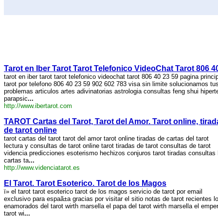
Tarot en Iber Tarot Tarot Telefonico VideoChat Tarot 806 4
tarot en iber tarot tarot telefonico videochat tarot 806 40 23 59 pagina princi
tarot por telefono 806 40 23 59 902 602 783 visa sin limite solucionamos tu
problemas articulos artes adivinatorias astrologia consultas feng shui hipert
parapsic
...
http://www.ibertarot.com
TAROT Cartas del Tarot, Tarot del Amor. Tarot online, tirad
de tarot online
tarot cartas del tarot tarot del amor tarot online tiradas de cartas del tarot
lectura y consultas de tarot online tarot tiradas de tarot consultas de tarot
videncia predicciones esoterismo hechizos conjuros tarot tiradas consultas 
cartas ta
...
http://www.videnciatarot.es
El Tarot. Tarot Esoterico. Tarot de los Magos
ï» el tarot tarot esoterico tarot de los magos servicio de tarot por email
exclusivo para espaã±a gracias por visitar el sitio notas de tarot recientes l
enamorados del tarot wirth marsella el papa del tarot wirth marsella el empe
tarot wi
...