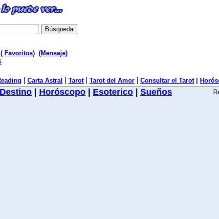
( Favoritos)
(Mensaje)
s
|
|
|
|
Reading
Carta Astral
Tarot
Tarot del Amor
Consultar el Tarot
|
Horós
Destino
|
Horóscopo
|
Esoterico
|
Sueños
R