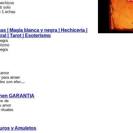
hechizos
i solo
e 1 echas
s | Magia blanca y negra | Hechiceria |
ral | Tarot | Esoterismo
negra
erismo
negra
 amor
 para atraer
les son efec
...
tienen GARANTIA
os de
tu amor
rituales
uros y Amuletos