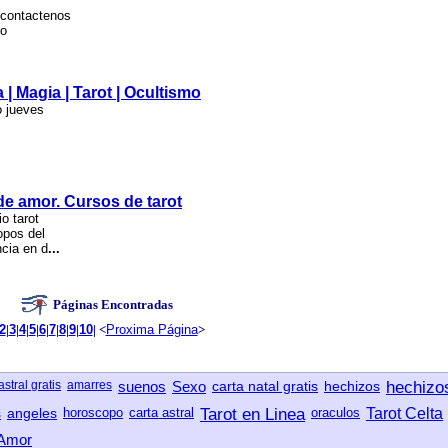
ocontactenos
mo
| Magia | Tarot | Ocultismo
o jueves
 amor. Cursos de tarot
o tarot
opos del
cia en d
...
Páginas Encontradas
2
|
3
|
4
|
5
|
6
|
7
|
8
|
9
|
10
| <
Proxima Página
>
astral gratis
amarres
suenos
Sexo
carta natal gratis
hechizos
hechizo
s
angeles
horoscopo
carta astral
Tarot en Linea
oraculos
Tarot Celta
 Amor