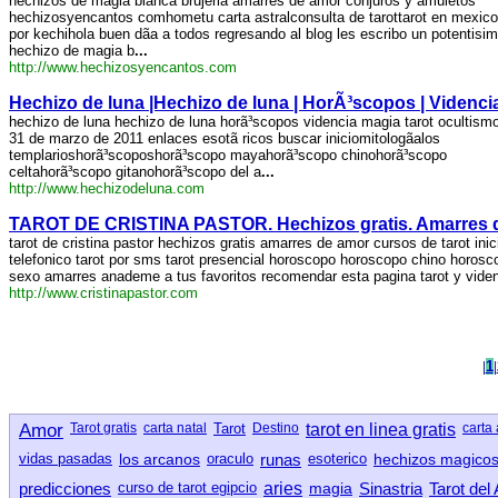
hechizos de magia blanca brujeria amarres de amor conjuros y amuletos
hechizosyencantos comhometu carta astralconsulta de tarottarot en mexic
por kechihola buen dã­a a todos regresando al blog les escribo un potentisi
hechizo de magia b
...
http://www.hechizosyencantos.com
Hechizo de luna |Hechizo de luna | HorÃ³scopos | Videncia 
hechizo de luna hechizo de luna horã³scopos videncia magia tarot ocultism
31 de marzo de 2011 enlaces esotã ricos buscar iniciomitologã­alos
templarioshorã³scoposhorã³scopo mayahorã³scopo chinohorã³scopo
celtahorã³scopo gitanohorã³scopo del a
...
http://www.hechizodeluna.com
TAROT DE CRISTINA PASTOR. Hechizos gratis. Amarres de
tarot de cristina pastor hechizos gratis amarres de amor cursos de tarot inici
telefonico tarot por sms tarot presencial horoscopo horoscopo chino horosc
sexo amarres anademe a tus favoritos recomendar esta pagina tarot y viden
http://www.cristinapastor.com
|
1
|
Amor
Tarot gratis
carta natal
Tarot
Destino
tarot en linea gratis
carta 
vidas pasadas
los arcanos
oraculo
runas
esoterico
hechizos magico
predicciones
curso de tarot egipcio
aries
magia
Sinastria
Tarot del