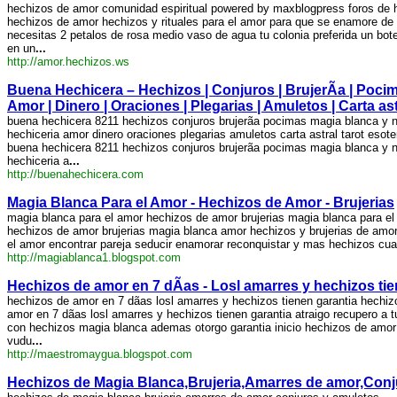
hechizos de amor comunidad espiritual powered by maxblogpress foros de 
hechizos de amor hechizos y rituales para el amor para que se enamore de t
necesitas 2 petalos de rosa medio vaso de agua tu colonia preferida un bot
en un
...
http://amor.hechizos.ws
Buena Hechicera – Hechizos | Conjuros | BrujerÃ­a | Pocima
Amor | Dinero | Oraciones | Plegarias | Amuletos | Carta ast
buena hechicera 8211 hechizos conjuros brujerã­a pocimas magia blanca y 
hechiceria amor dinero oraciones plegarias amuletos carta astral tarot esot
buena hechicera 8211 hechizos conjuros brujerã­a pocimas magia blanca y 
hechiceria a
...
http://buenahechicera.com
Magia Blanca Para el Amor - Hechizos de Amor - Brujerias
magia blanca para el amor hechizos de amor brujerias magia blanca para el
hechizos de amor brujerias magia blanca amor hechizos y brujerias de amor
el amor encontrar pareja seducir enamorar reconquistar y mas hechizos cua
http://magiablanca1.blogspot.com
Hechizos de amor en 7 dÃ­as - Losl amarres y hechizos 
hechizos de amor en 7 dã­as losl amarres y hechizos tienen garantia hechiz
amor en 7 dã­as losl amarres y hechizos tienen garantia atraigo recupero a 
con hechizos magia blanca ademas otorgo garantia inicio hechizos de amor 
vudu
...
http://maestromaygua.blogspot.com
Hechizos de Magia Blanca,Brujeria,Amarres de amor,Conj