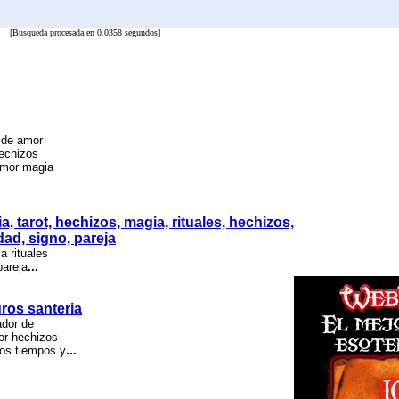
[Busqueda procesada en 0.0358 segundos]
 de amor
hechizos
amor magia
tarot, hechizos, magia, rituales, hechizos,
ad, signo, pareja
 rituales
pareja
...
ros santeria
ador de
or hechizos
los tiempos y
...