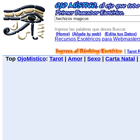
Ingrese las palabras que desea Buscar:
(Home)
(Añade tu web)
(Edita tus Datos)
Recursos Esotéricos para Webmaster
|
Tarot 
Top
OjoMistico
:
Tarot
|
Amor
|
Sexo
|
Carta Natal
|