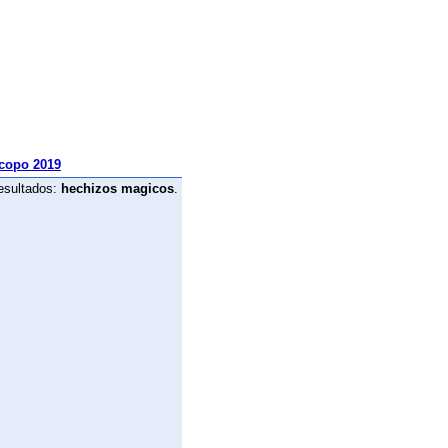
copo 2019
esultados:
hechizos magicos
.