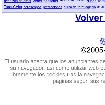
hechizos de amor
vidas pasadas
los arcanos
oraculo
runas
esot
Tarot Celta
horoscopos
predicciones
curso de tarot egipcio
aries
Volver 
©2005
El usuario acepta que los anunciantes de e
su navegador, así como utilizar web b
libremente los cookies tras la navegaci
páginas según sus res