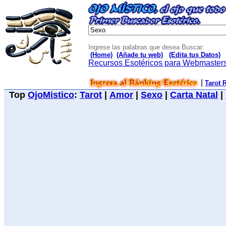
Ingrese las palabras que desea Buscar:
(Home)
(Añade tu web)
(Edita tus Datos)
Recursos Esotéricos para Webmaster
|
Tarot 
Top
OjoMistico
:
Tarot
|
Amor
|
Sexo
|
Carta Natal
|