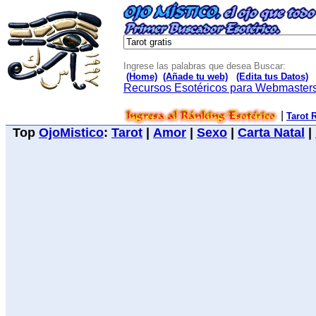
Ingrese las palabras que desea Buscar:
(Home)
(Añade tu web)
(Edita tus Datos)
Recursos Esotéricos para Webmaster
|
Tarot 
Top
OjoMistico
:
Tarot
|
Amor
|
Sexo
|
Carta Natal
|