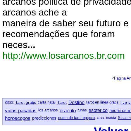
arcanos politica de privacida
arcanos ache a
maneira de saber seu futuro e
recomendações que foram
neces
...
http://www.losarcanos.br.com
<
Página An
Amor
Tarot gratis
carta natal
Tarot
Destino
tarot en linea gratis
carta
vidas pasadas
los arcanos
oraculo
runas
esoterico
hechizos 
horoscopos
predicciones
curso de tarot egipcio
aries
magia
Sinastr