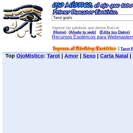
Ingrese las palabras que desea Buscar:
(Home)
(Añade tu web)
(Edita tus Datos)
Recursos Esotéricos para Webmaster
|
Tarot 
Top
OjoMistico
:
Tarot
|
Amor
|
Sexo
|
Carta Natal
|