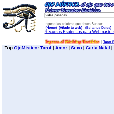
Ingrese las palabras que desea Buscar:
(Home)
(Añade tu web)
(Edita tus Datos)
Recursos Esotéricos para Webmaster
|
Tarot 
Top
OjoMistico
:
Tarot
|
Amor
|
Sexo
|
Carta Natal
|