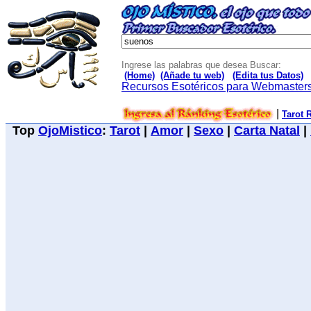
Ingrese las palabras que desea Buscar:
(Home)
(Añade tu web)
(Edita tus Datos)
Recursos Esotéricos para Webmaster
|
Tarot 
Top
OjoMistico
:
Tarot
|
Amor
|
Sexo
|
Carta Natal
|