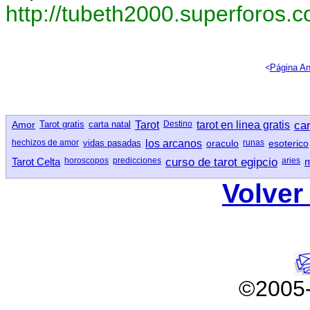
http://tubeth2000.superforos.
<
Página An
Amor
Tarot gratis
carta natal
Tarot
Destino
tarot en linea gratis
car
hechizos de amor
vidas pasadas
los arcanos
oraculo
runas
esoterico
Tarot Celta
horoscopos
predicciones
curso de tarot egipcio
aries
m
Volver 
©2005