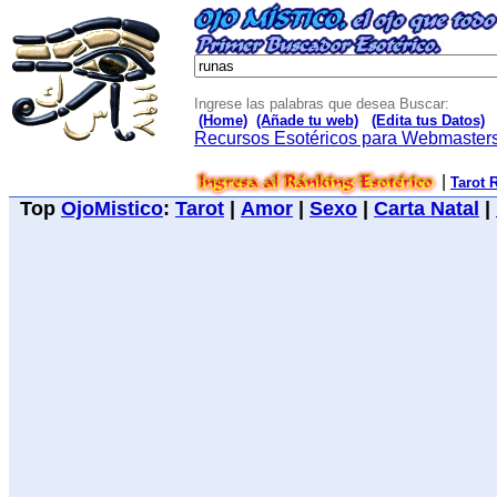
Ingrese las palabras que desea Buscar:
(Home)
(Añade tu web)
(Edita tus Datos)
Recursos Esotéricos para Webmaster
|
Tarot 
Top
OjoMistico
:
Tarot
|
Amor
|
Sexo
|
Carta Natal
|