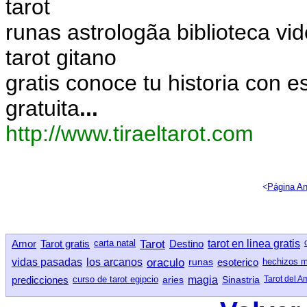
tarot
runas astrologã­a biblioteca v
tarot gitano
gratis conoce tu historia con e
gratuita
...
http://www.tiraeltarot.com
<
Página An
Amor
Tarot gratis
carta natal
Tarot
Destino
tarot en linea gratis
vidas pasadas
los arcanos
oraculo
runas
esoterico
hechizos 
predicciones
curso de tarot egipcio
aries
magia
Sinastria
Tarot del A