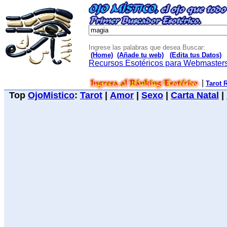
Ingrese las palabras que desea Buscar:
(Home)
(Añade tu web)
(Edita tus Datos)
Recursos Esotéricos para Webmaster
|
Tarot 
Top
OjoMistico
:
Tarot
|
Amor
|
Sexo
|
Carta Natal
|