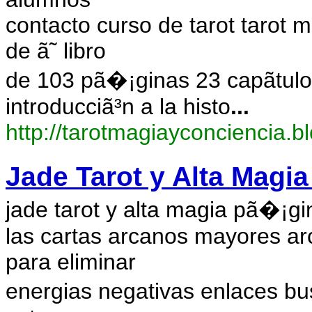
contacto curso de tarot tarot
de ã˜ libro
de 103 pã�¡ginas 23 capã­tulo
introducciã³n a la histo
...
http://tarotmagiayconciencia.b
Jade Tarot y Alta Magia
jade tarot y alta magia pã�¡gin
las cartas arcanos mayores arc
para eliminar
energias negativas enlaces bus