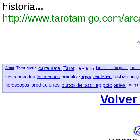
historia
...
http://www.tarotamigo.com/ar
<
Amor
Tarot gratis
carta natal
Tarot
Destino
tarot en linea gratis
carta 
vidas pasadas
los arcanos
oraculo
runas
esoterico
hechizos mag
horoscopos
predicciones
curso de tarot egipcio
aries
magia
Volver 