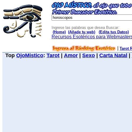
Ingrese las palabras que desea Buscar:
(Home)
(Añade tu web)
(Edita tus Datos)
Recursos Esotéricos para Webmaster
|
Tarot 
Top
OjoMistico
:
Tarot
|
Amor
|
Sexo
|
Carta Natal
|