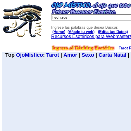
Ingrese las palabras que desea Buscar:
(Home)
(Añade tu web)
(Edita tus Datos)
Recursos Esotéricos para Webmaster
|
Tarot 
Top
OjoMistico
:
Tarot
|
Amor
|
Sexo
|
Carta Natal
|