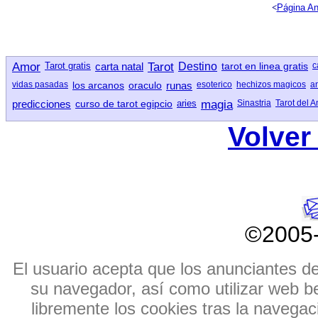
<
Página An
Amor
Tarot gratis
carta natal
Tarot
Destino
tarot en linea gratis
c
vidas pasadas
los arcanos
oraculo
runas
esoterico
hechizos magicos
a
predicciones
curso de tarot egipcio
aries
magia
Sinastria
Tarot del 
Volver 
©2005
El usuario acepta que los anunciantes de e
su navegador, así como utilizar web b
libremente los cookies tras la navegaci