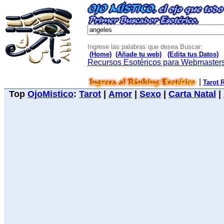
Ingrese las palabras que desea Buscar:
(Home)
(Añade tu web)
(Edita tus Datos)
Recursos Esotéricos para Webmaster
|
Tarot 
Top
OjoMistico
:
Tarot
|
Amor
|
Sexo
|
Carta Natal
|