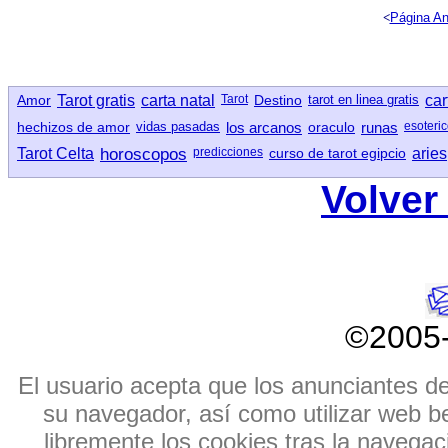
<
Página An
Amor
Tarot gratis
carta natal
Tarot
Destino
tarot en linea gratis
car
hechizos de amor
vidas pasadas
los arcanos
oraculo
runas
esoteri
Tarot Celta
horoscopos
predicciones
curso de tarot egipcio
aries
Volver 
©2005
El usuario acepta que los anunciantes de e
su navegador, así como utilizar web b
libremente los cookies tras la navegaci