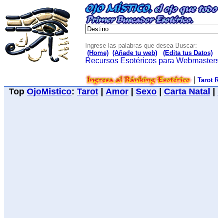
Ingrese las palabras que desea Buscar:
(Home)
(Añade tu web)
(Edita tus Datos)
Recursos Esotéricos para Webmaster
|
Tarot 
Top
OjoMistico
:
Tarot
|
Amor
|
Sexo
|
Carta Natal
|