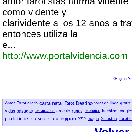
amor tarotistas norma vident
como vidente y
clarividente a los 12 anos a t
entonces utiliza la
e
...
http://www.portalvidencia.com
<
Página An
Amor
Tarot gratis
carta natal
Tarot
Destino
tarot en linea gratis
vidas pasadas
los arcanos
oraculo
runas
esoterico
hechizos magic
predicciones
curso de tarot egipcio
aries
magia
Sinastria
Tarot 