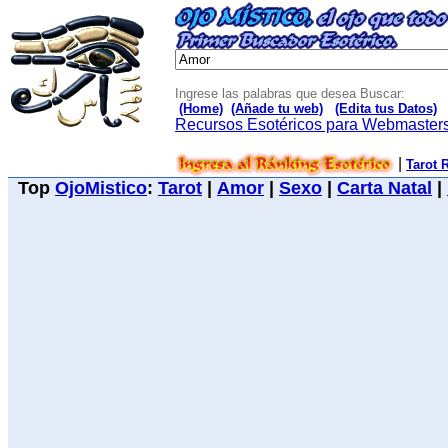
Ingrese las palabras que desea Buscar:
(Home)
(Añade tu web)
(Edita tus Datos)
Recursos Esotéricos para Webmaster
|
Tarot 
Top
OjoMistico
:
Tarot
|
Amor
|
Sexo
|
Carta Natal
|