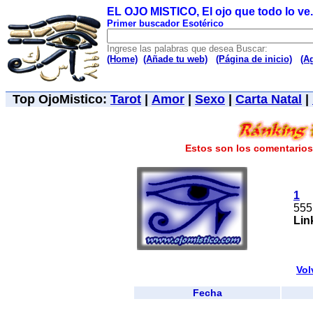
EL OJO MISTICO, El ojo que todo lo ve..
Primer buscador Esotérico
Ingrese las palabras que desea Buscar:
(Home)
(Añade tu web)
(Página de inicio)
(A
Top OjoMistico:
Tarot
|
Amor
|
Sexo
|
Carta Natal
|
Estos son los comentarios 
1
555
Lin
Vol
Fecha