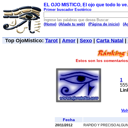
EL OJO MISTICO, El ojo que todo lo ve..
Primer buscador Esotérico
Ingrese las palabras que desea Buscar:
(Home)
(Añade tu web)
(Página de inicio)
(A
Top OjoMistico:
Tarot
|
Amor
|
Sexo
|
Carta Natal
|
Estos son los comentarios 
1
555
Lin
Vol
Fecha
20/11/2012
RAPIDO Y PRECISO ALGU