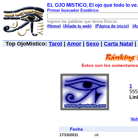
EL OJO MISTICO, El ojo que todo lo ve..
Primer buscador Esotérico
Ingrese las palabras que desea Buscar:
(Home)
(Añade tu web)
(Página de inicio)
(A
Top OjoMistico:
Tarot
|
Amor
|
Sexo
|
Carta Natal
|
Estos son los comentarios 
1
555
Lin
Vol
Fecha
17/10/2011
ok