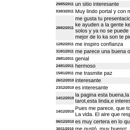
un sitio interesante
29/05/2011
Muy lindo portal y con
03/03/2011
me gusta tu presentacio
ke ayuden a la gente k
28/02/2011
solos y ya no se puede 
mejor de lo ka son te 
me inspiro confianza
12/02/2011
me parece una buena o
31/01/2011
genial
28/01/2011
hermoso
24/01/2011
me trasmite paz
15/01/2011
interesante
26/12/2010
es interesante
23/12/2010
la pagina esta buena,la 
14/12/2010
tarot,esta linda,e intere
Pues me parece, que to
14/12/2010
La vida. El aire que res
es muy certera en lo q
06/12/2010
me gustó, muy bueno!
30/11/2010