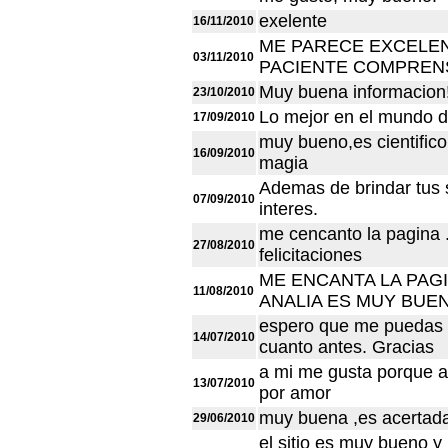
exelente
16/11/2010
ME PARECE EXCELEN
03/11/2010
PACIENTE COMPRENS
Muy buena informacion!
23/10/2010
Lo mejor en el mundo d
17/09/2010
muy bueno,es cientific
16/09/2010
magia
Ademas de brindar tus 
07/09/2010
interes.
me cencanto la pagina .
27/08/2010
felicitaciones
ME ENCANTA LA PAGI
11/08/2010
ANALIA ES MUY BUE
espero que me puedas a
14/07/2010
cuanto antes. Gracias
a mi me gusta porque 
13/07/2010
por amor
muy buena ,es acertad
29/06/2010
el sitio es muy bueno y