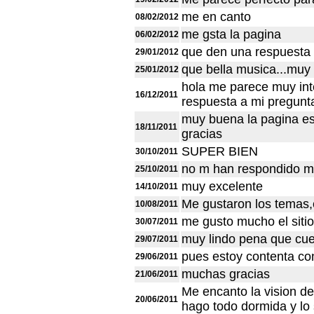
me en canto
08/02/2012
me gsta la pagina
06/02/2012
que den una respuesta 
29/01/2012
que bella musica...muy 
25/01/2012
hola me parece muy int
16/12/2011
respuesta a mi pregunt
muy buena la pagina e
18/11/2011
gracias
SUPER BIEN
30/10/2011
no m han respondido m
25/10/2011
muy excelente
14/10/2011
Me gustaron los temas,e
10/08/2011
me gusto mucho el siti
30/07/2011
muy lindo pena que cue
29/07/2011
pues estoy contenta co
29/06/2011
muchas gracias
21/06/2011
Me encanto la vision d
20/06/2011
hago todo dormida y lo 