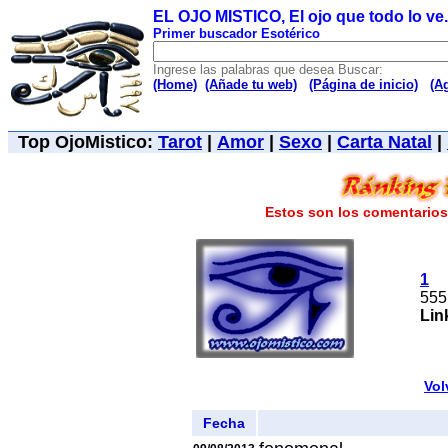
EL OJO MISTICO, El ojo que todo lo ve..
Primer buscador Esotérico
Ingrese las palabras que desea Buscar:
(Home)
(Añade tu web)
(Página de inicio)
(A
Top OjoMistico:
Tarot
|
Amor
|
Sexo
|
Carta Natal
|
Estos son los comentarios 
1
555
Lin
Vol
Fecha