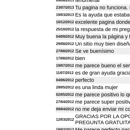
fenomenal
09/08/2013
Tu pagina no funciona. 
23/07/2013
Es la ayuda que estab
19/03/2013
excelente pagina dond
10/12/2012
la respuesta de mi preg
25/10/2012
Muy buena la página y 
04/09/2012
Un sitio muy bien dise
29/08/2012
Se ve buenísimo
27/08/2012
bien
17/08/2012
me parece bueno el ser
19/07/2012
es de gran ayuda graci
11/07/2012
perfecto
04/06/2012
es una linda mujer
29/05/2012
me parece positivo lo q
02/05/2012
me parece super positi
27/04/2012
no me deja enviar mi co
09/04/2012
GRACIAS POR LA OP
12/03/2012
PREGUNTA GRATUITA
Me parece perfecto par
19/02/2012